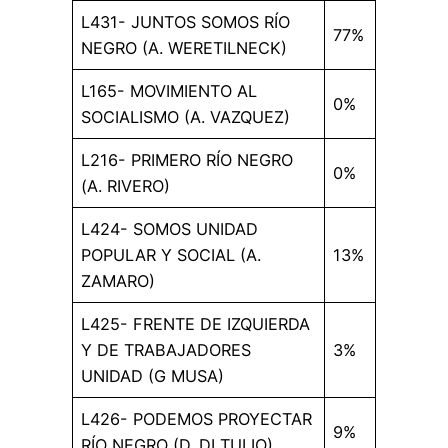
L431- JUNTOS SOMOS RÍO
77%
NEGRO (A. WERETILNECK)
L165- MOVIMIENTO AL
0%
SOCIALISMO (A. VAZQUEZ)
L216- PRIMERO RÍO NEGRO
0%
(A. RIVERO)
L424- SOMOS UNIDAD
POPULAR Y SOCIAL (A.
13%
ZAMARO)
L425- FRENTE DE IZQUIERDA
Y DE TRABAJADORES
3%
UNIDAD (G MUSA)
L426- PODEMOS PROYECTAR
9%
RÍO NEGRO (D. DI TULIO)